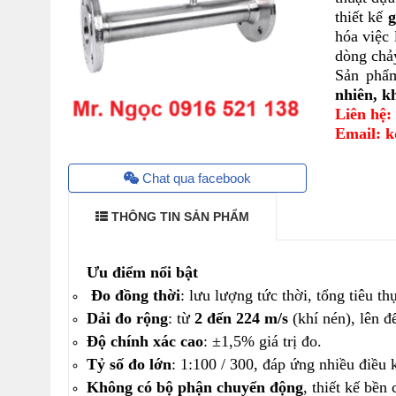
thiết kế
g
hóa việc
dòng chảy
Sản phẩ
nhiên, k
Liên hệ:
Email: k
Chat qua facebook
THÔNG TIN SẢN PHẨM
Ưu điểm nổi bật
Đo đồng thời
: lưu lượng tức thời, tổng tiêu th
Dải đo rộng
: từ
2 đến 224 m/s
(khí nén), lên 
Độ chính xác cao
: ±1,5% giá trị đo.
Tỷ số đo lớn
: 1:100 / 300, đáp ứng nhiều điều 
Không có bộ phận chuyển động
, thiết kế bền 