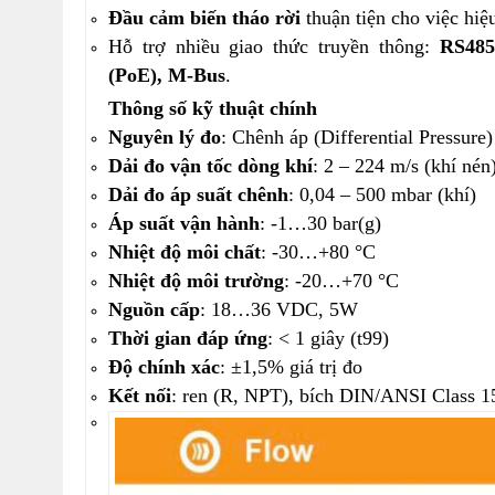
Đầu cảm biến tháo rời
thuận tiện cho việc hiệ
Hỗ trợ nhiều giao thức truyền thông:
RS485
(PoE), M-Bus
.
Thông số kỹ thuật chính
Nguyên lý đo
: Chênh áp (Differential Pressure)
Dải đo vận tốc dòng khí
: 2 – 224 m/s (khí né
Dải đo áp suất chênh
: 0,04 – 500 mbar (khí)
Áp suất vận hành
: -1…30 bar(g)
Nhiệt độ môi chất
: -30…+80 °C
Nhiệt độ môi trường
: -20…+70 °C
Nguồn cấp
: 18…36 VDC, 5W
Thời gian đáp ứng
: < 1 giây (t99)
Độ chính xác
: ±1,5% giá trị đo
Kết nối
: ren (R, NPT), bích DIN/ANSI Class 1