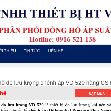
ỚI THIỆU
TIN TỨC
LIÊN HỆ
hồ đo lưu lượng chênh áp VD 520 hãng CS
 hệ
ĐẶT MUA
 đo lưu lượng VD 520
là thiết bị đo lưu lượng khí nén v
a trên nguyên lý
chênh áp (Differential Pressure Flow Sens