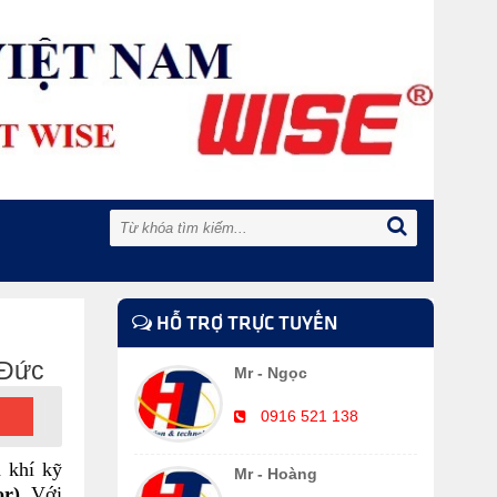
HỖ TRỢ TRỰC TUYẾN
 Đức
Mr - Ngọc
0916 521 138
à khí kỹ
Mr - Hoàng
or)
. Với