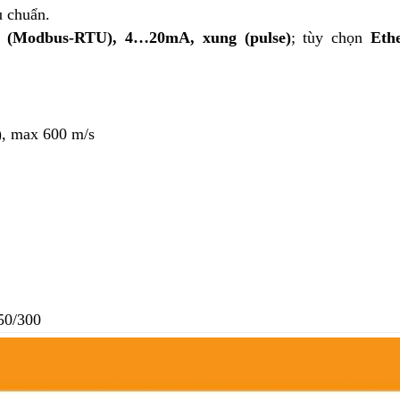
u chuẩn.
 (Modbus-RTU), 4…20mA, xung (pulse)
; tùy chọn
Eth
n), max 600 m/s
50/300