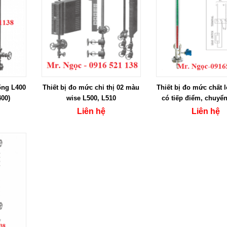
ống L400
Thiết bị đo mức chỉ thị 02 màu
Thiết bị đo mức chất 
00)
wise L500, L510
có tiếp điểm, chuyển
hiệu
Liên hệ
Liên hệ