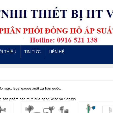
ỚI THIỆU
TIN TỨC
LIÊN HỆ
o mức, level gauge xuất xứ hàn quốc.
òng sản phẩm báo mức của hãng Wise và Sensys.