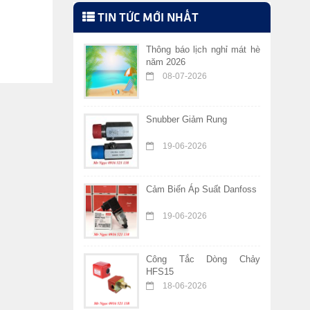
TIN TỨC MỚI NHẤT
Thông báo lịch nghỉ mát hè
năm 2026
08-07-2026
Snubber Giảm Rung
19-06-2026
Cảm Biến Áp Suất Danfoss
19-06-2026
Công Tắc Dòng Chảy
HFS15
18-06-2026