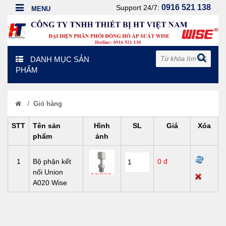
0916 521 138
Support 24/7:
DANH MỤC SẢN
PHẨM
/
Giỏ hàng
STT
Tên sản
Hình
SL
Giá
Xóa
phẩm
ảnh
1
Bộ phận kết
0 đ
nối Union
A020 Wise