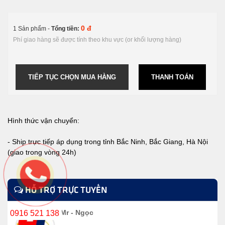
0 đ
1 Sản phẩm -
Tổng tiền:
Phí giao hàng sẽ được tính theo khu vực (or khối lượng hàng)
TIẾP TỤC CHỌN MUA HÀNG
THANH TOÁN
Hình thức vận chuyển:
- Ship trực tiếp áp dụng trong tỉnh Bắc Ninh, Bắc Giang, Hà Nội
(giao trong vòng 24h)
HỖ TRỢ TRỰC TUYẾN
Mr - Ngọc
0916 521 138