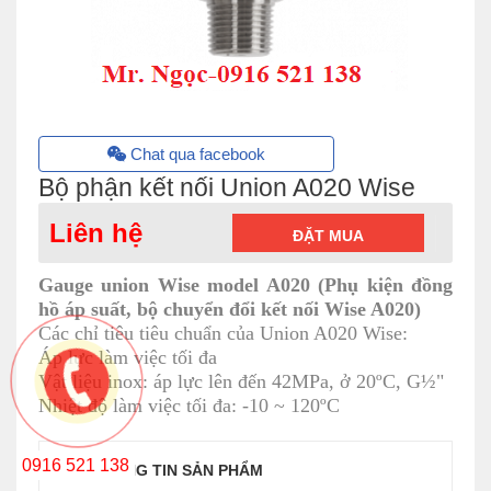
Chat qua facebook
Bộ phận kết nối Union A020 Wise
Liên hệ
ĐẶT MUA
Gauge union Wise model A020 (Phụ kiện đồng
hồ áp suất, bộ chuyển đổi kết nối Wise A020)
Các chỉ tiêu tiêu chuẩn của Union A020 Wise:
Áp lực làm việc tối đa
Vật liệu inox: áp lực lên đến 42MPa, ở 20ºC, G½"
Nhiệt độ làm việc tối đa: -10 ~ 120ºC
0916 521 138
THÔNG TIN SẢN PHẨM