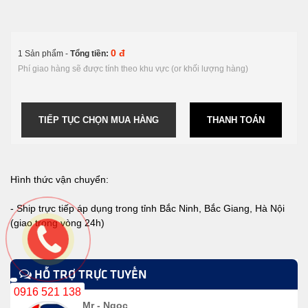
0 đ
1 Sản phẩm -
Tổng tiền:
Phí giao hàng sẽ được tính theo khu vực (or khối lượng hàng)
TIẾP TỤC CHỌN MUA HÀNG
THANH TOÁN
Hình thức vận chuyển:
- Ship trực tiếp áp dụng trong tỉnh Bắc Ninh, Bắc Giang, Hà Nội
(giao trong vòng 24h)
HỖ TRỢ TRỰC TUYẾN
0916 521 138
Mr - Ngọc