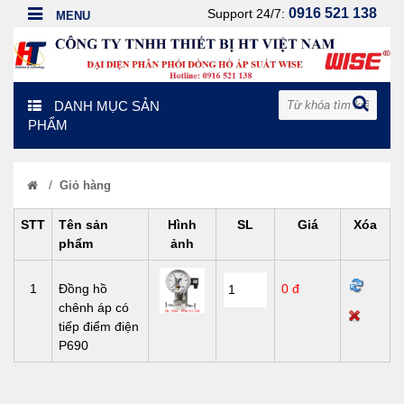
0916 521 138
Support 24/7:
DANH MỤC SẢN
PHẨM
/
Giỏ hàng
STT
Tên sản
Hình
SL
Giá
Xóa
phẩm
ảnh
1
Đồng hồ
0 đ
chênh áp có
tiếp điểm điện
P690