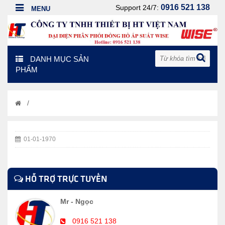
0916 521 138
Support 24/7:
DANH MỤC SẢN
PHẨM
/
01-01-1970
HỖ TRỢ TRỰC TUYẾN
Mr - Ngọc
0916 521 138